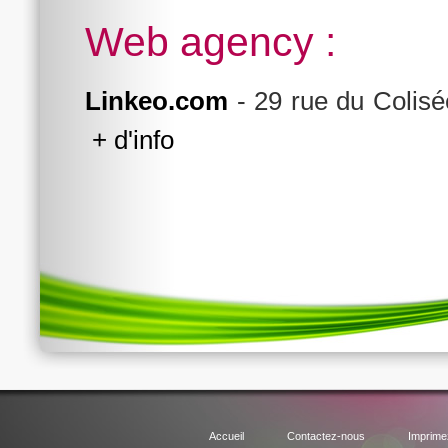
Web agency :
Linkeo.com
- 29 rue du Colisé
+ d'info
Création de site Internet
et direction artistique de projets.
Référencement naturel
pour faire apparaître vos pages web dans les rés
Référencement payant
pour faire apparaître rapidement votre site dans 
Demande de devis
: comparez les offres des professionnels.
Accueil
Contactez-nous
Imprime